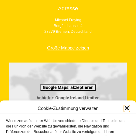
Adresse
Michael Freytag
Bergfeldstrasse 4
28279 Bremen, Deutschland
Große Mappe zeigen
Google Maps: akzeptieren
Anbieter: Google Ireland Limited
Bei der Nutzung dieses Dienstes werden
Daten an Google übermittelt, außerdem ist
Cookie-Zustimmung verwalten
es wahrscheinlich dass Google Daten (z.B.
Cookies) auf Ihrem Gerät speichert.
Wir setzen auf unserer Website verschiedene Dienste und Tools ein, um
https://policies.google.com/privacy?
die Funktion der Website zu gewährleisten, die Navigation und
hl=de&gl=de
Präferenzen der Besucher auf der Website zu verfolgen und Ihren