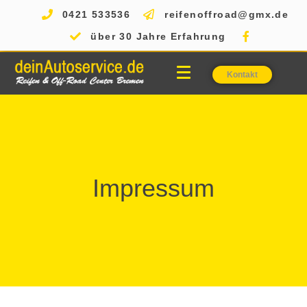
0421 533536
reifenoffroad@gmx.de
über 30 Jahre Erfahrung
Kontakt
Impressum