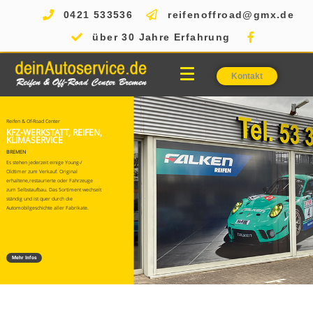
0421 533536
reifenoffroad@gmx.de
über 30 Jahre Erfahrung
Kontakt
Reifen & Of-Road Center
KFZ-WERKSTATT, REIFEN,
KLIMASERVICE
BREMEN
Es stehen jederzeit einige Young-/
Oldtimer zum Verkauf. Original
erhaltene,restaurierte oder Fahrzeuge
zum Selbstaufbau. Das Sortiment wechselt
ständig und ist quer durch die
Automobilgeschichte aller Fabrikate.
Mehr Infos